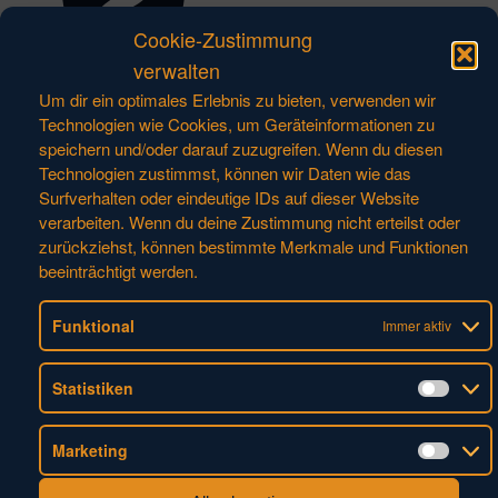
Cookie-Zustimmung
verwalten
Um dir ein optimales Erlebnis zu bieten, verwenden wir
Shadowdrill – AD401
Technologien wie Cookies, um Geräteinformationen zu
speichern und/oder darauf zuzugreifen. Wenn du diesen
Technologien zustimmst, können wir Daten wie das
Surfverhalten oder eindeutige IDs auf dieser Website
Schneller als sein Schatten. Ein spezieller
verarbeiten. Wenn du deine Zustimmung nicht erteilst oder
Schliff sorgt für eine optimierte schnelle
zurückziehst, können bestimmte Merkmale und Funktionen
Spanabfuhr. In Kombination mit
beeinträchtigt werden.
leistungsfähigen Werkstoffen und einer
komplexer Schneidengeometrie kann der
Funktional
Immer aktiv
Shadowdrill auch extreme Anforderungen von
besonders anspruchsvollen
Statistiken
Statis
Bearbeitungsprozessen in Aluminium erfüllen.
Marketing
DIE VORTEILE:
Marke