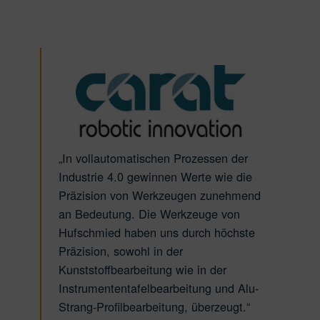
„Mit Werkzeugen von H
konnten wir bei der Bea
automatischen Prozessen der
verstärkten CFK-Fußbod
e 4.0 gewinnen Werte wie die
den Airbus A350 den
on von Werkzeugen zunehmend
Zerspanungsprozess we
utung. Die Werkzeuge von
verbessern. Im Hinblick
ied haben uns durch höchste
unbedingtes Vermeiden
n, sowohl in der
Delamination, gut vorh
ffbearbeitung wie in der
Werkzeugverhalten und 
ntentafelbearbeitung und Alu-
Bearbeitung sind Hufsc
rofilbearbeitung, überzeugt.“