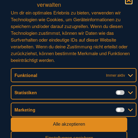
Katalog - FSW
verwalten
Um dir ein optimales Erlebnis zu bieten, verwenden wir
Katalog - Graftor®
Technologien wie Cookies, um Geräteinformationen zu
Katalog - Dental
speichern und/oder darauf zuzugreifen. Wenn du diesen
Katalog - Tiefziehteile
Technologien zustimmst, können wir Daten wie das
Surfverhalten oder eindeutige IDs auf dieser Website
Katalog - Kupfer-Line
verarbeiten. Wenn du deine Zustimmung nicht erteilst oder
Katalog - Honeycomb
zurückziehst, können bestimmte Merkmale und Funktionen
beeinträchtigt werden.
Flyer - Ultraschallklingen
Flyer - Bumble-Bi®
Funktional
Immer aktiv
Flyer - Medizin
Flyer - TM-Box
Statistiken
Statis
Flyer - hyperDENT & Zirkonator
Marketing
Flyer - Zirkonator®
Marke
Flyer - Trockenbearbeitung
Alle akzeptieren
Aluminium
Flyer - HC403BDSR - Aluminium
Einstellungen speichern