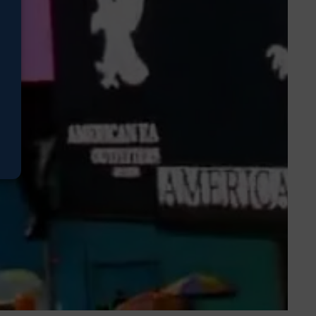
stiken
eting