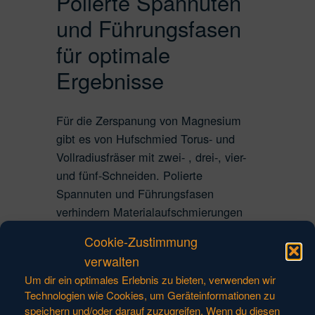
Polierte Spannuten
und Führungsfasen
für optimale
Ergebnisse
Für die Zerspanung von Magnesium
gibt es von Hufschmied Torus- und
Vollradiusfräser mit zwei- , drei-, vier-
und fünf-Schneiden. Polierte
Spannuten und Führungsfasen
verhindern Materialaufschmierungen
und verringern die Spantemperatur für
Cookie-Zustimmung
eine hocheffiziente und schnelle
verwalten
Zerspanung.
Um dir ein optimales Erlebnis zu bieten, verwenden wir
Technologien wie Cookies, um Geräteinformationen zu
Wir beraten
speichern und/oder darauf zuzugreifen. Wenn du diesen
Material