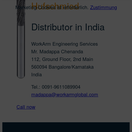
Hufschmied
Marketing-Cookies ist erforderlich.
Zustimmung
Distributor in India
WorkArm Engineering Services
Mr. Madappa Chenanda
112, Ground Floor, 2nd Main
560094 Bangalore/Karnataka
India
Tel.: 0091-9611089904
madappa@workarmglobal.com
Call now