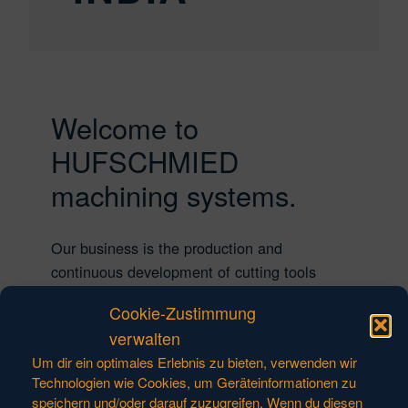
Welcome to
HUFSCHMIED
machining systems.
Our business is the production and
continuous development of cutting tools
specific to almost every material. We do this
Cookie-Zustimmung
with competence and successful growth – for
verwalten
over 30 years. With our tools “Made in
Um dir ein optimales Erlebnis zu bieten, verwenden wir
Germany” our family business is the leading
Technologien wie Cookies, um Geräteinformationen zu
manufacturer of material-specific milling
speichern und/oder darauf zuzugreifen. Wenn du diesen