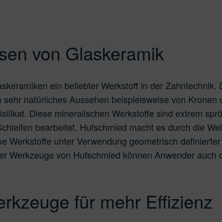
EK
Nanocomposites
Titan
Zirkonoxid
Glaskeramik
CoCr /
räsen von Glaskeramik
skeramiken ein beliebter Werkstoff in der Zahntechnik. D
in sehr natürliches Aussehen beispielsweise von Kronen
isilikat. Diese mineralischen Werkstoffe sind extrem sp
Schleifen bearbeitet. Hufschmied macht es durch die We
e Werkstoffe unter Verwendung geometrisch definierte
ser Werkzeuge von Hufschmied können Anwender auch de
rkzeuge für mehr Effizienz