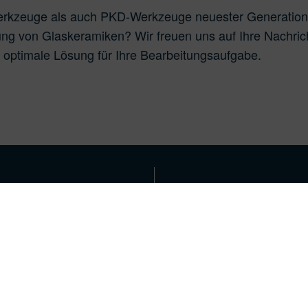
werkzeuge als auch PKD-Werkzeuge neuester Generation
ung von Glaskeramiken? Wir freuen uns auf Ihre Nachric
 optimale Lösung für Ihre Bearbeitungsaufgabe.
ctfinder
HUFSCHMIED
HUFSCHMIE
PRÄMIERT
CONNECTIO