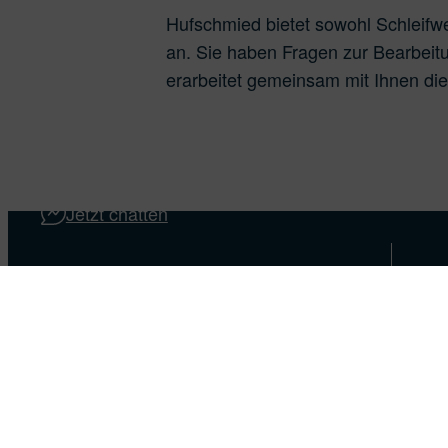
Hufschmied bietet sowohl Schleif
an. Sie haben Fragen zur Bearbeit
erarbeitet gemeinsam mit Ihnen die
Wir beraten
Material
Download
Produ
Jetzt chatten
KONTAKT
HUFSCHMIED
Zerspanungssysteme GmbH
Edisonstr. 11d
86399 Bobingen