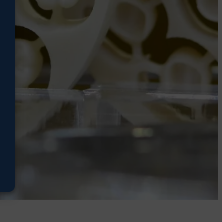
stiken
eting