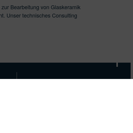
 zur Bearbeitung von Glaskeramik
ht. Unser technisches Consulting
D
SEITEN
N
Impressum
Datenschutzerklärung
AGB
Versandbedingungen