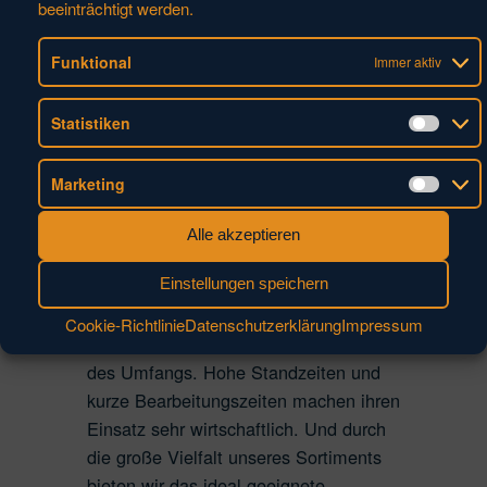
beeinträchtigt werden.
individuellen Messprotokoll erhältlich.
Dabei setzt Hufschmied konsequent
Funktional
Immer aktiv
auf die höchsten Anforderungen
hinsichtlich Messverfahren und
Statistiken
Toleranzfestlegungen. Sehen Sie sich
Statis
hierzu bitte die Ausführungen zu den
Themen Messverfahren und
Marketing
Marke
Torleranzfestlegungen auf der Website
Alle akzeptieren
an.
Einstellungen speichern
Das besondere Merkmal der Kupfer-
Line Werkzeuge ist: Der Polierschliff im
Cookie-Richtlinie
Datenschutzerklärung
Impressum
Spanraum und am ersten Freiwinkel
des Umfangs. Hohe Standzeiten und
kurze Bearbeitungszeiten machen ihren
Einsatz sehr wirtschaftlich. Und durch
die große Vielfalt unseres Sortiments
bieten wir das ideal geeignete