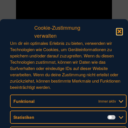
Cookie-Zustimmung
verwalten
Um dir ein optimales Erlebnis zu bieten, verwenden wir
Technologien wie Cookies, um Geräteinformationen zu
speichern und/oder darauf zuzugreifen. Wenn du diesen
Technologien zustimmst, können wir Daten wie das
Surfverhalten oder eindeutige IDs auf dieser Website
verarbeiten. Wenn du deine Zustimmung nicht erteilst oder
zurückziehst, können bestimmte Merkmale und Funktionen
KONTAKT
beeinträchtigt werden.
HUFSCHMIED
Funktional
Immer aktiv
Zerspanungssysteme GmbH
Edisonstr. 11d
Statistiken
86399 Bobingen
Statis
Deutschland