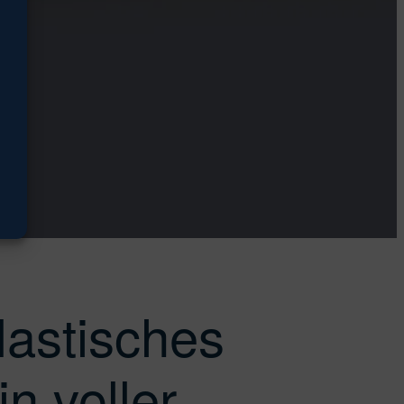
stiken
eting
lastisches
n voller