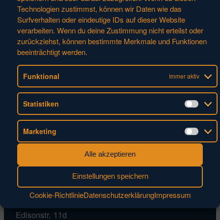
Technologien zustimmst, können wir Daten wie das
DearFlip: lädt... PDF
Surfverhalten oder eindeutige IDs auf dieser Website
18% ...
verarbeiten. Wenn du deine Zustimmung nicht erteilst oder
zurückziehst, können bestimmte Merkmale und Funktionen
beeinträchtigt werden.
Funktional
Immer aktiv
Statistiken
Statis
Marketing
Marke
Alle akzeptieren
KONTAKT
Einstellungen speichern
HUFSCHMIED
Cookie-Richtlinie
Datenschutzerklärung
Impressum
Zerspanungssysteme GmbH
Edisonstr. 11d