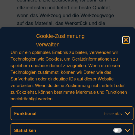
effizientesten und liefert die beste Qualität,
wenn das Werkzeug und die Werkzeugwege
auf das Material, das Werkstück und die
Möglichkeiten des Bearbeitungszentrums
Cookie-Zustimmung
abgestimmt sind. Deshalb legen wir großen
verwalten
Wert auf die Beratung und entwickeln oft
Um dir ein optimales Erlebnis zu bieten, verwenden wir
kundenspezifische Werkzeuge.“
Technologien wie Cookies, um Geräteinformationen zu
Ein prominentes Beispiel für die Hufschmied-
speichern und/oder darauf zuzugreifen. Wenn du diesen
Werkzeuge, die in der deutschen
Technologien zustimmst, können wir Daten wie das
Automobilindustrie einen exzellenten Ruf
Surfverhalten oder eindeutige IDs auf dieser Website
genießen, ist „T-Rex®“, das
verarbeiten. Wenn du deine Zustimmung nicht erteilst oder
zurückziehst, können bestimmte Merkmale und Funktionen
delaminationsfreie Schnittkanten in CFK und
beeinträchtigt werden.
GFK erzielt, die nicht nachbearbeitet werden
müssen. Eine patentierte Beschichtung sorgt
Funktional
Immer aktiv
für lange Standzeiten. Ein weiteres auf der
IMTS ausgestelltes Werkzeug ist der
Statistiken
Graftor®, ein patentiertes
Statis